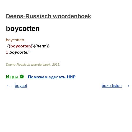
Deens-Russisch woordenboek
boycotten
boycotten
{{
boycotten
}}{{/term}}
1
boycotter
Deens-Russisch woordenboek
.
2015
.
Игры ⚽
Поможем сделать НИР
boycot
boze listen