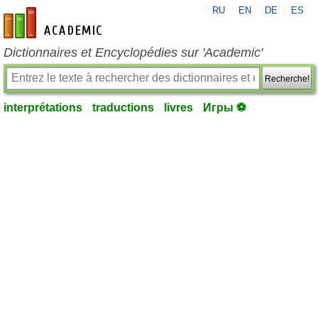
RU
EN
DE
ES
fr-academic.com
Dictionnaires et Encyclopédies sur 'Academic'
Recherche!
interprétations
traductions
livres
Игры ⚽